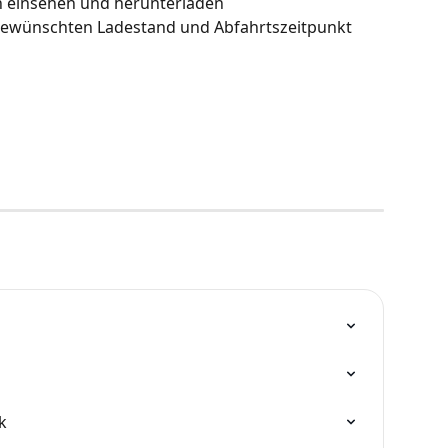
 einsehen und herunterladen
gewünschten Ladestand und Abfahrtszeitpunkt 
k