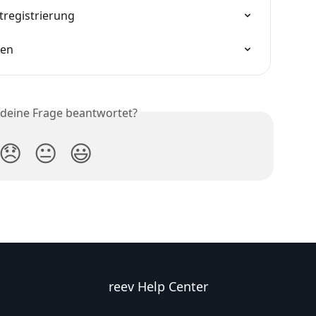
tregistrierung
den
 deine Frage beantwortet?
😞
😐
😃
reev Help Center