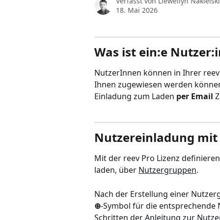
Verfasst von
Llewellyn Nakielski
18. Mai 2026
Was ist ein:e Nutzer:i
NutzerInnen können in Ihrer ree
Ihnen zugewiesen werden können
Einladung zum Laden 
per Email
 
Nutzereinladung mit 
Mit der reev Pro Lizenz definiere
laden, über 
Nutzergruppen
.
Nach der Erstellung einer Nutzer
⊕
-Symbol für die entsprechende 
Schritten der 
Anleitung zur Nutz