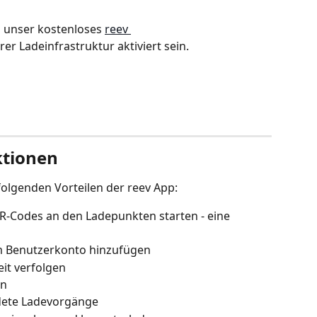
s unser kostenloses 
reev 
hrer Ladeinfrastruktur aktiviert sein.
ktionen
folgenden Vorteilen der reev App:
R-Codes an den Ladepunkten starten - eine 
m Benutzerkonto hinzufügen
it verfolgen
en
dete Ladevorgänge