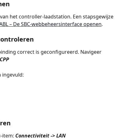
nen
an het controller-laadstation. Een stapsgewijze 
ABL – De SBC-webbeheersinterface openen
.
controleren
inding correct is geconfigureerd. Navigeer 
OCPP
 ingevuld:
eren
-item: 
Connectiviteit -> LAN