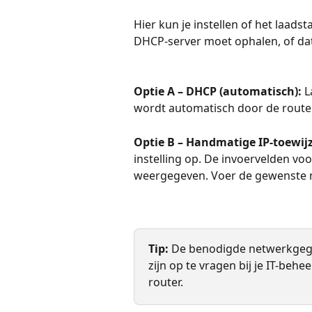
Hier kun je instellen of het laads
DHCP-server moet ophalen, of dat
Optie A – DHCP (automatisch):
 L
wordt automatisch door de route
Optie B – Handmatige IP-toewijz
instelling op. De invoervelden v
weergegeven. Voer de gewenste n
Tip:
 De benodigde netwerkgege
zijn op te vragen bij je IT-behe
router.